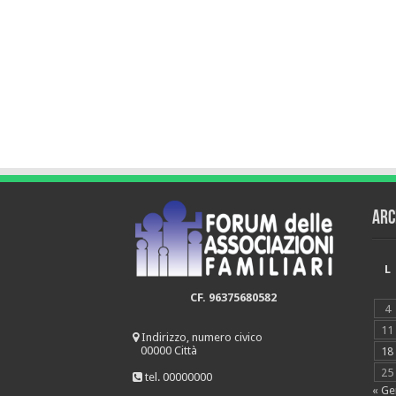
Arc
L
CF. 96375680582
4
11
Indirizzo, numero civico
00000 Città
18
25
tel. 00000000
« Ge