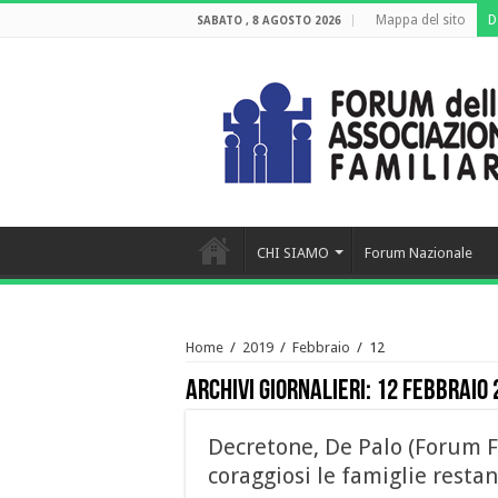
Mappa del sito
D
SABATO , 8 AGOSTO 2026
CHI SIAMO
Forum Nazionale
Home
/
2019
/
Febbraio
/
12
Archivi giornalieri:
12 Febbraio 
Decretone, De Palo (Forum Fa
coraggiosi le famiglie resta