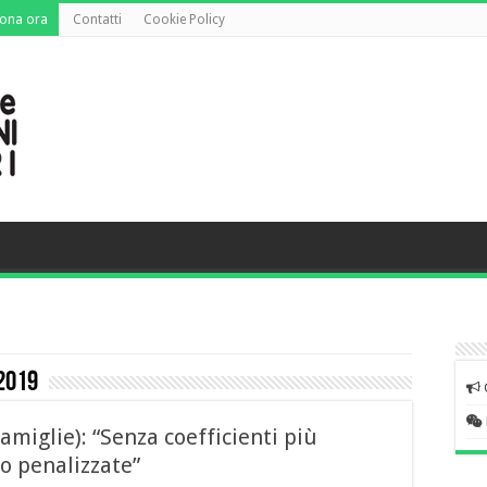
ona ora
Contatti
Cookie Policy
2019
miglie): “Senza coefficienti più
no penalizzate”