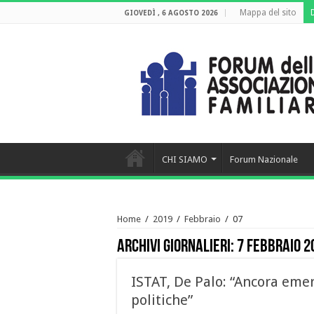
Mappa del sito
GIOVEDÌ , 6 AGOSTO 2026
CHI SIAMO
Forum Nazionale
Home
/
2019
/
Febbraio
/
07
Archivi giornalieri:
7 Febbraio 2
ISTAT, De Palo: “Ancora eme
politiche”