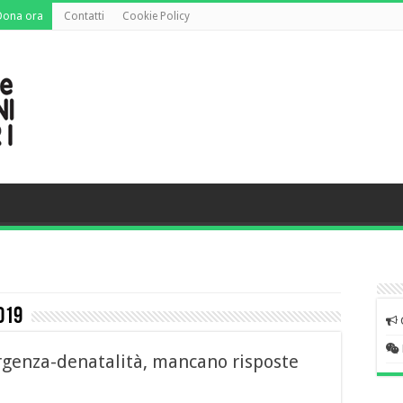
Dona ora
Contatti
Cookie Policy
019
rgenza-denatalità, mancano risposte