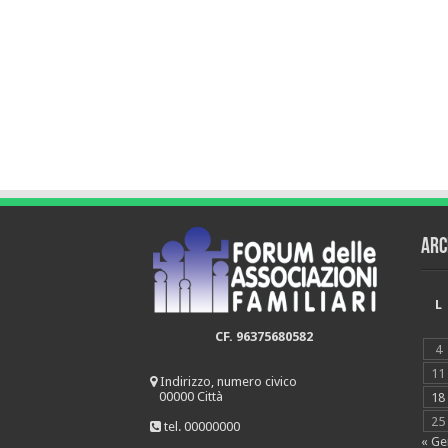
Arc
L
CF. 96375680582
4
11
Indirizzo, numero civico
00000 Città
18
25
tel. 00000000
« Ge