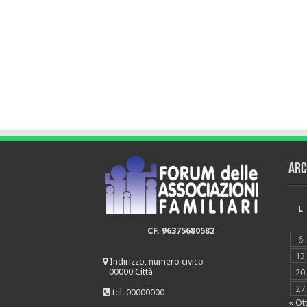
Arc
L
CF. 96375680582
6
13
Indirizzo, numero civico
00000 Città
20
27
tel. 00000000
« Ot