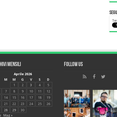
Segu
Tw
hivi mensili
Follow Us
Aprile 2026
M
M
G
V
S
D
1
2
3
4
5
7
8
9
10
11
12
14
15
16
17
18
19
21
22
23
24
25
26
28
29
30
b
Mag »