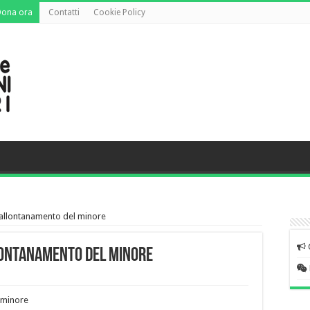
Dona ora
Contatti
Cookie Policy
i allontanamento del minore
llontanamento del minore
l minore