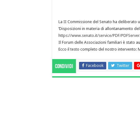
La II Commissione del Senato ha deliberato un c
‘Disposizioni in materia di allontanamento del m
https://www.senato.it/service/PDF/PDFServ
Il Forum delle Associazioni familiari è stato aud
Ecco il testo completo del nostro intervento:
M
Facebook
Twitter
Condividi