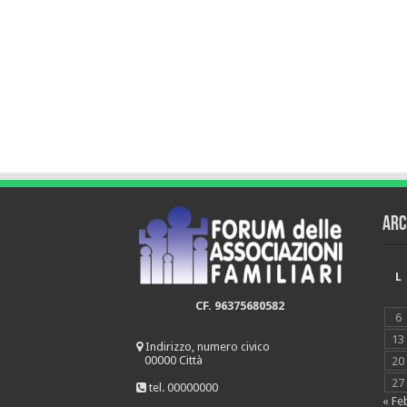
Arc
L
CF. 96375680582
6
13
Indirizzo, numero civico
00000 Città
20
27
tel. 00000000
« Fe