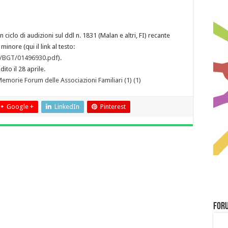
iclo di audizioni sul ddl n. 1831 (Malan e altri, FI) recante
inore (qui il link al testo:
er/BGT/01496930.pdf
).
ito il 28 aprile.
emorie Forum delle Associazioni Familiari (1) (1)
Google +
LinkedIn
Pinterest
Foru