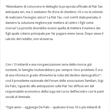
“Attendiamo di conoscere in dettaglio la proposta ufficiale di Flat Tax
anticipata ieri, ma ci sentiamo fin d’ora di chiedere: c’è o no la volontà
di realizzare l’assegno unico? La Flat Tax, così com’è stata pensata, è
davvero la soluzione migliore per mettere al centro i figli come
risorsa? La priorità dovrebbe essere quella di mettere il numero dei
figli quale criterio principale per far
pagare meno tasse. Dopo viene il
calcolo del reddito, non viceversa.
Con i 13 miliardi e una riorganizzazione seria delle risorse già
esistenti, le famiglie risolverebbero per sempre i loro problemi. È ora
di una riforma in grado d’invertire la rotta del declino demografico”:
così il presidente nazionale del Forum delle associazioni familiari, Gigi
De Palo, riguardo alle anticipazioni sulla Flat Tax diffuse ieri dal
responsabile economico della Lega nel corso dell’incontro con le parti
sociali al Viminale.
“Ogni anno – aggiunge De Palo – qualcuno trova 10 o più miliardi di